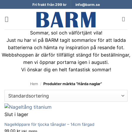
Skip
Fri frakt från 299 kr
info@barm.se
to
content
Sommar, sol och välförtjänt vila!
Just nu har vi på BARM tagit sommarlov för att ladda
batterierna och hämta ny inspiration på resande fot.
Webbshoppen är därför tillfälligt stängd för beställningar,
men vi öppnar portarna igen i augusti.
Vi önskar dig en helt fantastisk sommar!
Hem
/
Produkter märkta ”Hårda naglar”
Slut i lager
Nagelklippare för tjocka tånaglar – 14cm färgad
99,00
kr
inkl. moms