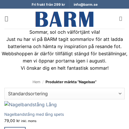
Skip
Fri frakt från 299 kr
info@barm.se
to
content
Sommar, sol och välförtjänt vila!
Just nu har vi på BARM tagit sommarlov för att ladda
batterierna och hämta ny inspiration på resande fot.
Webbshoppen är därför tillfälligt stängd för beställningar,
men vi öppnar portarna igen i augusti.
Vi önskar dig en helt fantastisk sommar!
Hem
/
Produkter märkta ”Nagelsax”
Nagelbandstång med lång spets
79,00
kr
inkl. moms