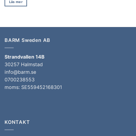
Läs mer
BARM Sweden AB
Strandvallen 14B
30257 Halmstad
info@barm.se
0700238553
moms: SE559452168301
KONTAKT