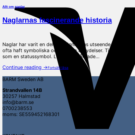
Allt om naglar
Naglarnas fascinerande historia
Naglar har varit en del av människans utseende och kultur
ofta haft symboliska och sociala betydelser. Tidiga civi
som en statussymbol. Långa, välvårdade…
Continue reading
→
BARM Sweden AB
Strandvallen 14B
30257 Halmstad
info@barm.se
0700238553
moms: SE559452168301