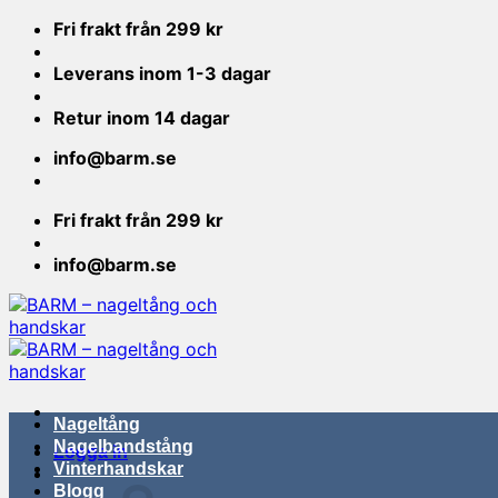
Skip
Fri frakt från 299 kr
to
content
Leverans inom 1-3 dagar
Retur inom 14 dagar
info@barm.se
Fri frakt från 299 kr
info@barm.se
Nageltång
Nagelbandstång
Logga in
Vinterhandskar
Blogg