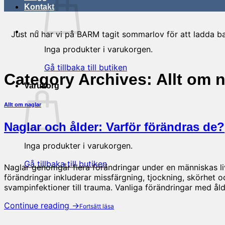
Kontakt
Just nu har vi på BARM tagit sommarlov för att ladda bat
Inga produkter i varukorgen.
Gå tillbaka till butiken
Category Archives:
Allt om 
Varukorg
Allt om naglar
Naglar och ålder: Varför förändras de?
Inga produkter i varukorgen.
Gå tillbaka till butiken
Naglar genomgår flera förändringar under en människas l
förändringar inkluderar missfärgning, tjockning, skörhet oc
svampinfektioner till trauma. Vanliga förändringar med ål
Continue reading
→