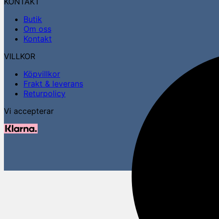
KONTAKT
Butik
Om oss
Kontakt
VILLKOR
Köpvillkor
Frakt & leverans
Returpolicy
Vi accepterar