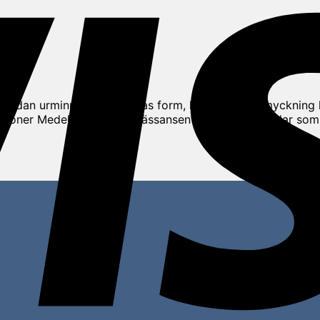
 sedan urminnes tider. Deras form, längd och utsmyckning ha
lisationer Medeltiden och renässansen Modern tid Naglar so