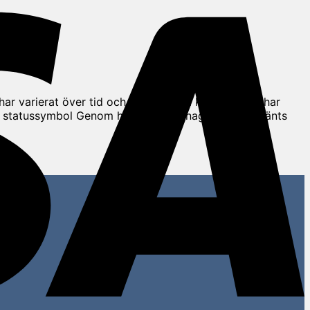
r varierat över tid och mellan olika kulturer, och har
m statussymbol Genom historien har naglar ofta använts