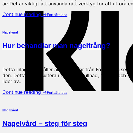
är: Det är viktigt att använda rätt verktyg för att utföra 
Continue reading
→
Nagelvård
Hur behandlar man nageltrång?
Detta inlägg innehåller annonslänkar från Fotbutiken.se Nag
den. Detta kan resultera i rodnad, svullnad, smärta och 
lider av…
Continue reading
→
Nagelvård
Nagelvård – steg för steg