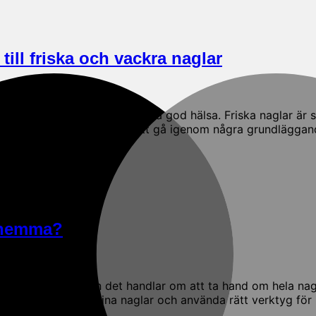
ill friska och vackra naglar
 är också en bra indikation på god hälsa. Friska naglar är st
etta blogginlägg kommer vi att gå igenom några grundläggan
r hemma?
glarna snyggt, utan det handlar om att ta hand om hela nag
m att ta hand om dina naglar och använda rätt verktyg för