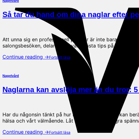
Nagelvård
Så tar du hand om dina naglar efter pe
Att unna sig en professionell pedikyr är inte bara lyxigt –
salongsbesöken, delar vi här våra bästa tips på hur du k
Continue reading
→
Nagelvård
Naglarna kan avslöja mer än du tror: 5
Har du någonsin tänkt på hur mycket våra naglar kan berä
hälsa och vårt välmående. Låt oss dyka ner i några spänna
Continue reading
→