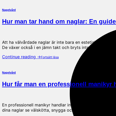
Nagelvård
Hur man tar hand om naglar: En guide t
Att ha välvårdade naglar är inte bara en estetisk fråga, det
De växer också i en jämn takt och bryts inte lätt av. I d
Continue reading
→
Nagelvård
Hur får man en professionell maniky
En professionell manikyr handlar inte bara om att måla na
dina naglar se välskötta, snygga och välformade ut. Geno