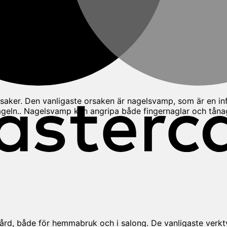
orsaker. Den vanligaste orsaken är nagelsvamp, som är en i
ln.. Nagelsvamp kan angripa både fingernaglar och tånagla
ård, både för hemmabruk och i salong. De vanligaste verk