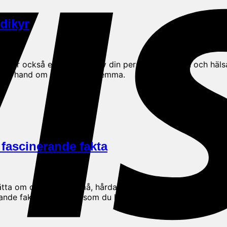
dikyr
 det är också en viktig del av din personliga hygien och häls
an ta hand om dina naglar hemma.
 fascinerande fakta
tta om oss? Dessa små, hårda plattor på fingertopparna är
nde fakta om naglar som du kanske inte kände till. Döda ce