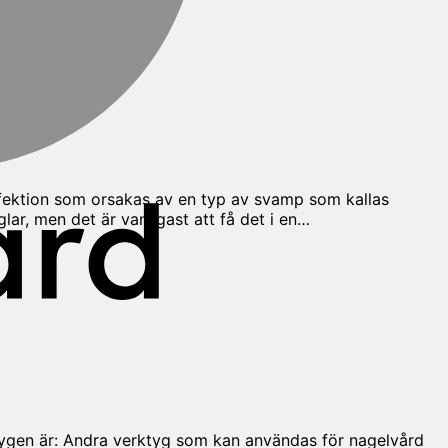
nfektion som orsakas av en typ av svamp som kallas
r, men det är vanligast att få det i en…
K
tygen är: Andra verktyg som kan användas för nagelvård