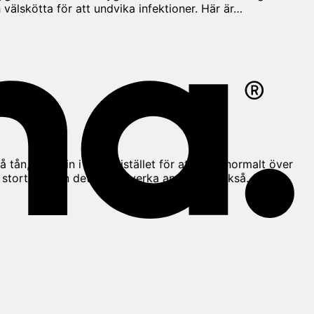
 välskötta för att undvika infektioner. Här är…
 tån, växer in i huden istället för att växa normalt över
på stortån, men det kan påverka andra tår också. Om du