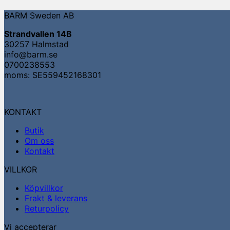
BARM Sweden AB
Strandvallen 14B
30257 Halmstad
info@barm.se
0700238553
moms: SE559452168301
KONTAKT
Butik
Om oss
Kontakt
VILLKOR
Köpvillkor
Frakt & leverans
Returpolicy
Vi accepterar