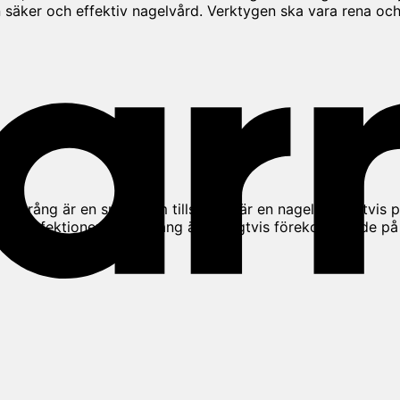
en säker och effektiv nagelvård. Verktygen ska vara rena och
eltrång är en smärtsam tillstånd där en nagel, vanligtvis på
ibland infektioner. Nageltrång är vanligtvis förekommande 