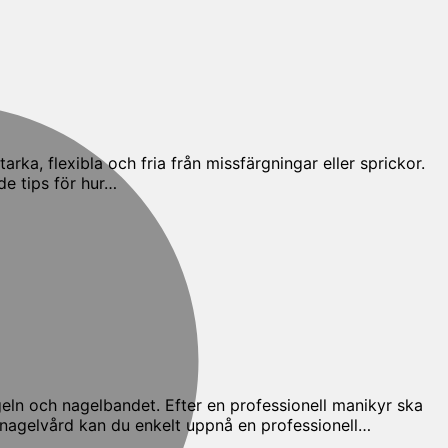
M
arka, flexibla och fria från missfärgningar eller sprickor.
de tips för hur…
eln och nagelbandet. Efter en professionell manikyr ska
 nagelvård kan du enkelt uppnå en professionell…