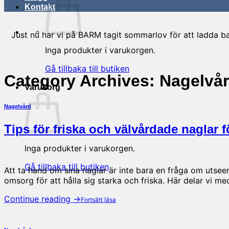
Kontakt
Just nu har vi på BARM tagit sommarlov för att ladda bat
Inga produkter i varukorgen.
Gå tillbaka till butiken
Category Archives:
Nagelvå
Varukorg
Nagelvård
Tips för friska och välvårdade naglar 
Inga produkter i varukorgen.
Gå tillbaka till butiken
Att ta hand om sina naglar är inte bara en fråga om utsee
omsorg för att hålla sig starka och friska. Här delar vi me
Continue reading
→