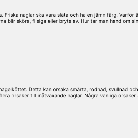
ka. Friska naglar ska vara släta och ha en jämn färg. Varför
 blir sköra, flisiga eller bryts av. Hur tar man hand om si
i nagelköttet. Detta kan orsaka smärta, rodnad, svullnad och
flera orsaker till inåtväxande naglar. Några vanliga orsak