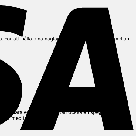
a. För att hålla dina naglar vackra och friska även mellan
 inte bara en accessoar, utan också en spegling av vår
ller med liv: Trots…