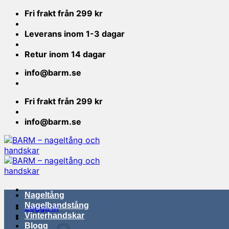
Skip
Fri frakt från 299 kr
to
content
Leverans inom 1-3 dagar
Retur inom 14 dagar
info@barm.se
Fri frakt från 299 kr
info@barm.se
Nageltång
Nagelbandstång
Logga in
Vinterhandskar
Blogg