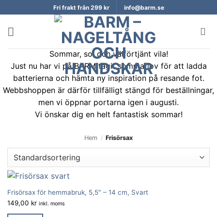
Skip
Fri frakt från 299 kr
info@barm.se
to
content
Sommar, sol och välförtjänt vila!
Just nu har vi på BARM tagit sommarlov för att ladda
batterierna och hämta ny inspiration på resande fot.
Webbshoppen är därför tillfälligt stängd för beställningar,
men vi öppnar portarna igen i augusti.
Vi önskar dig en helt fantastisk sommar!
Hem
/
Frisörsax
Frisörsax för hemmabruk, 5,5″ – 14 cm, Svart
149,00
kr
inkl. moms