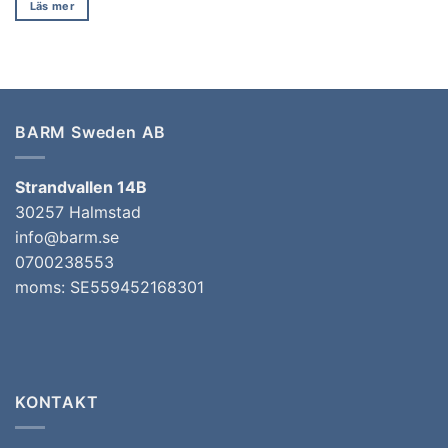
Läs mer
BARM Sweden AB
Strandvallen 14B
30257 Halmstad
info@barm.se
0700238553
moms: SE559452168301
KONTAKT